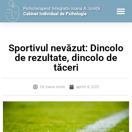
Psihoterapeut Integrativ Ioana A. Ioniță
Cabinet Individual de Psihologie
Sportivul nevăzut: Dincolo
de rezultate, dincolo de
tăceri
De
Ioana Ionita
aprilie 8, 2025