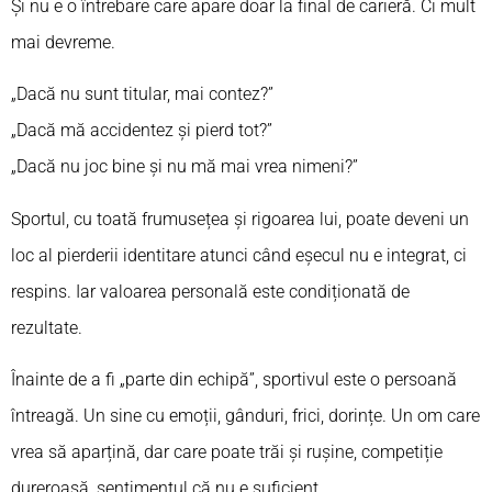
Și nu e o întrebare care apare doar la final de carieră. Ci mult
mai devreme.
„Dacă nu sunt titular, mai contez?”
„Dacă mă accidentez și pierd tot?”
„Dacă nu joc bine și nu mă mai vrea nimeni?”
Sportul, cu toată frumusețea și rigoarea lui, poate deveni un
loc al pierderii identitare atunci când eșecul nu e integrat, ci
respins. Iar valoarea personală este condiționată de
rezultate.
Înainte de a fi „parte din echipă”, sportivul este o persoană
întreagă. Un sine cu emoții, gânduri, frici, dorințe. Un om care
vrea să aparțină, dar care poate trăi și rușine, competiție
dureroasă, sentimentul că nu e suficient.