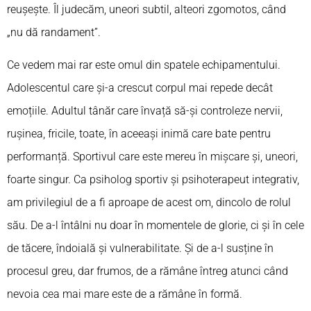
reușește. Îl judecăm, uneori subtil, alteori zgomotos, când
„nu dă randament”.
Ce vedem mai rar este omul din spatele echipamentului.
Adolescentul care și-a crescut corpul mai repede decât
emoțiile. Adultul tânăr care învață să-și controleze nervii,
rușinea, fricile, toate, în aceeași inimă care bate pentru
performanță. Sportivul care este mereu în mișcare și, uneori,
foarte singur. Ca psiholog sportiv și psihoterapeut integrativ,
am privilegiul de a fi aproape de acest om, dincolo de rolul
său. De a-l întâlni nu doar în momentele de glorie, ci și în cele
de tăcere, îndoială și vulnerabilitate. Și de a-l susține în
procesul greu, dar frumos, de a rămâne întreg atunci când
nevoia cea mai mare este de a rămâne în formă.