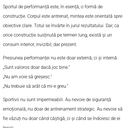
Sportul de performanță este, în esență, o formă de
construcție. Corpul este antrenat, mintea este orientată spre
obiective clare. Totul se învârte în jurul rezultatului. Dar, ca
orice construcție susținută pe termen lung, există și un
consum interior, invizibil, dar prezent.
Presiunea performanței nu este doar externă, ci și internă:
„Sunt valoros doar dacă joc bine.”
„Nu am voie să greșesc.”
„Nu trebuie să arăt că mi-e greu.”
Sportivii nu sunt impermeabili. Au nevoie de siguranță
emoțională, nu doar de antrenament strategic. Au nevoie să
fie văzuți nu doar când câștigă, ci și când se îndoiesc de ei
înșiși.